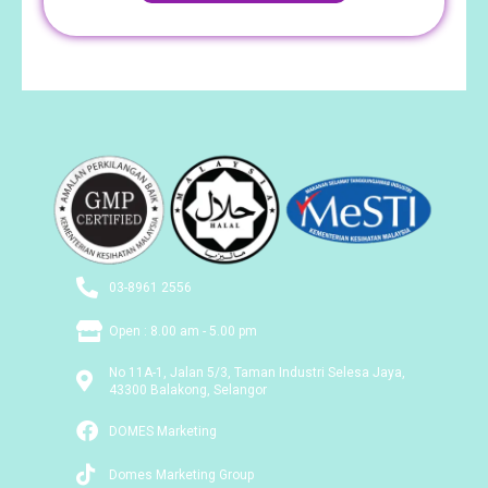
03-8961 2556
Open : 8.00 am - 5.00 pm
No 11A-1, Jalan 5/3, Taman Industri Selesa Jaya,
43300 Balakong, Selangor
DOMES Marketing
Domes Marketing Group