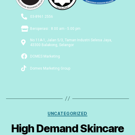
03-8961 2556
Beroperasi : 8.00 am - 5.00 pm
No 11A-1, Jalan 5/3, Taman Industri Selesa Jaya,
43300 Balakong, Selangor
DOMES Marketing
Domes Marketing Group
UNCATEGORIZED
High Demand Skincare