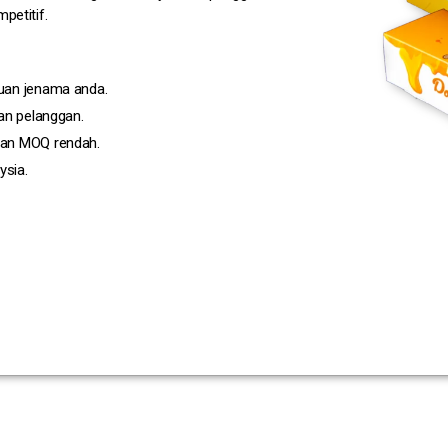
petitif.
uan jenama anda.
an pelanggan.
gan MOQ rendah.
ysia.