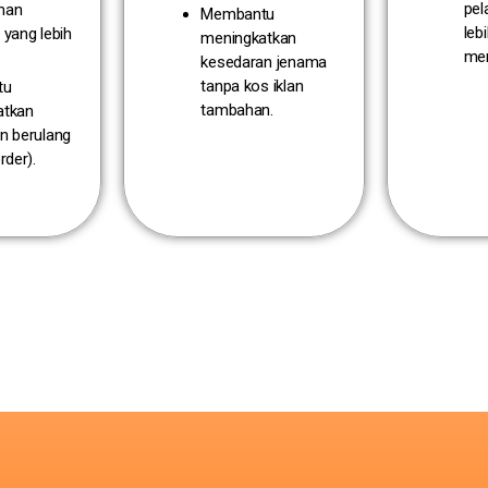
pel
man
Membantu
leb
 yang lebih
meningkatkan
men
kesedaran jenama
tanpa kos iklan
tu
tambahan.
atkan
n berulang
rder).