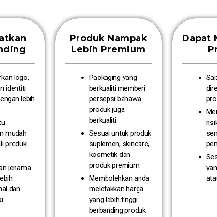
atkan
Produk Nampak
Dapat 
nding
Lebih Premium
P
kan logo,
Packaging yang
Sai
 identiti
berkualiti memberi
dir
engan lebih
persepsi bahawa
pro
produk juga
Me
berkualiti.
tu
ris
an mudah
Sesuai untuk produk
se
i produk
suplemen, skincare,
pen
kosmetik dan
Ses
produk premium.
an jenama
ya
ebih
Membolehkan anda
ata
nal dan
meletakkan harga
i.
yang lebih tinggi
berbanding produk