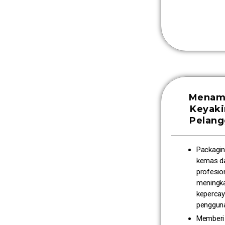
Menam
Keyak
Pelan
Packagin
kemas d
profesio
meningk
keperca
penggun
Memberi