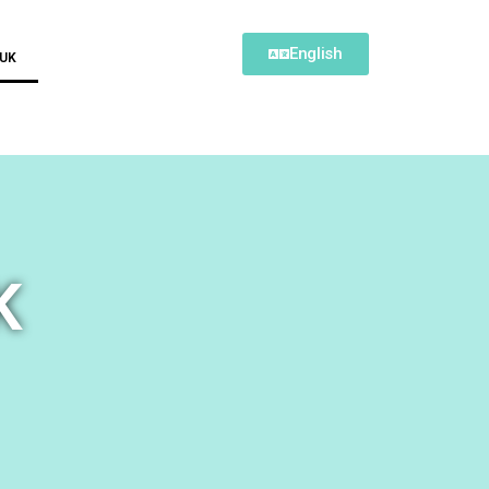
English
DUK
K