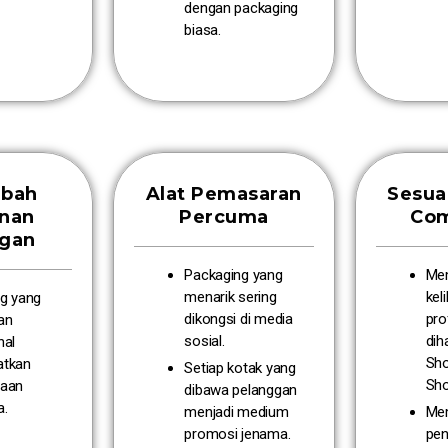
dengan packaging
biasa.
bah
Alat Pemasaran
Sesua
inan
Percuma
Co
ggan
Packaging yang
Me
menarik sering
kel
g yang
dikongsi di media
pro
an
sosial.
dih
nal
Sho
atkan
Setiap kotak yang
Sho
yaan
dibawa pelanggan
a.
menjadi medium
Me
promosi jenama.
pe