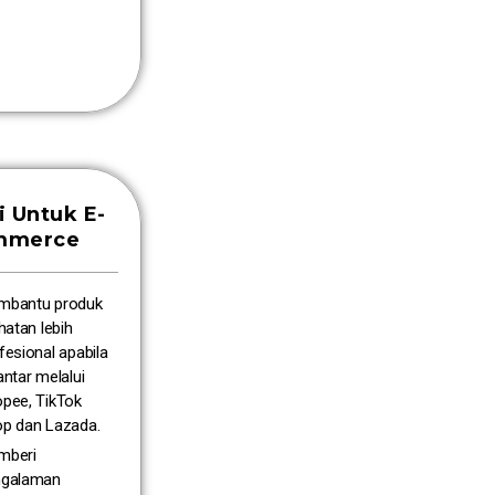
i Untuk E-
mmerce
mbantu produk
ihatan lebih
fesional apabila
antar melalui
pee, TikTok
p dan Lazada.
mberi
ngalaman