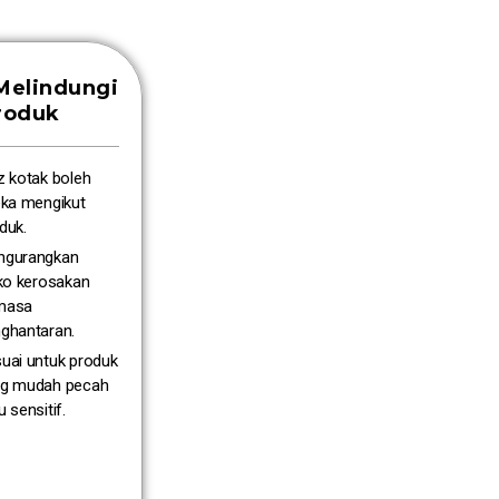
Melindungi
roduk
z kotak boleh
eka mengikut
duk.
ngurangkan
iko kerosakan
masa
ghantaran.
uai untuk produk
ng mudah pecah
u sensitif.