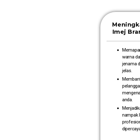
Meningk
Imej Bra
Memapar
warna dan
jenama d
jelas.
Memban
pelangg
mengenal
anda.
Menjadik
nampak l
profesio
dipercaya