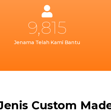
9,815
Jenama Telah Kami Bantu​
Jenis Custom Mad