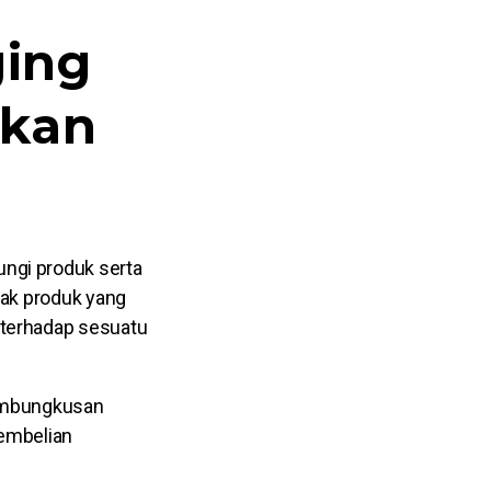
ging
kan
ngi produk serta
tak produk yang
 terhadap sesuatu
pembungkusan
pembelian