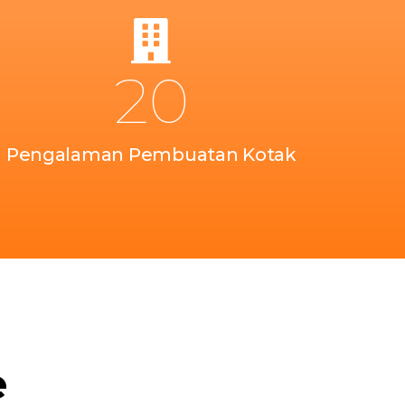
20
Pengalaman Pembuatan Kotak
e