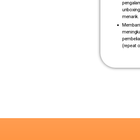
pengala
unboxing
menarik.
Memban
meningk
pembelia
(repeat o